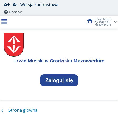
A+
A-
Wersja kontrastowa
Pomoc
Urząd Miejski
account_balance
w Grodzisku
Mazowieckim
Urząd Miejski w Grodzisku Mazowieckim
Zaloguj się
Strona główna