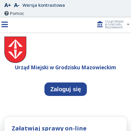
A+
A-
Wersja kontrastowa
Pomoc
Urząd Miejski
account_balance
w Grodzisku
Mazowieckim
Urząd Miejski w Grodzisku Mazowieckim
Zaloguj się
Załatwiaj sprawy on-line